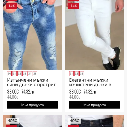
-14%
-14%
30
31
32
33
34
38
31
32
33
Изтънчени мъжки
Елегантни мъжки
сини дънки с протрит
изчистени дънки в
ефект
бяло
38.00
€
74.32
лв
38.00
€
74.32
лв
44.00
44.00
€
€
Към продукта
Към продукта
НОВО
НОВО