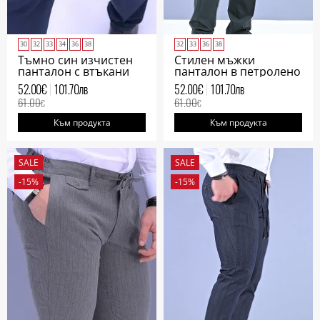
30
32
33
34
36
38
32
33
36
38
Тъмно син изчистен
Стилен мъжки
панталон с втъкани
панталон в петролено
ивици
зелен цвят
52.00
€
101.70
лв
52.00
€
101.70
лв
61.00
61.00
€
€
Към продукта
Към продукта
SALE
SALE
-15%
-15%