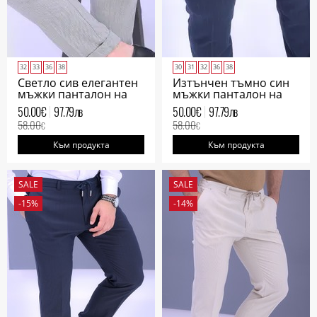
32
33
36
38
30
31
32
36
38
Светло сив елегантен
Изтънчен тъмно син
мъжки панталон на
мъжки панталон на
фино райе
фино райе
50.00
€
97.79
лв
50.00
€
97.79
лв
58.00
58.00
€
€
Към продукта
Към продукта
SALE
SALE
-15%
-14%