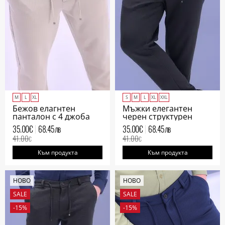
M
L
XL
S
M
L
XL
XXL
Бежов елагнтен
Мъжки елегантен
панталон с 4 джоба
черен структурен
пнаталон с 4 джоба
35.00
€
68.45
лв
35.00
€
68.45
лв
41.00
41.00
€
€
Към продукта
Към продукта
НОВО
НОВО
SALE
SALE
-15%
-15%