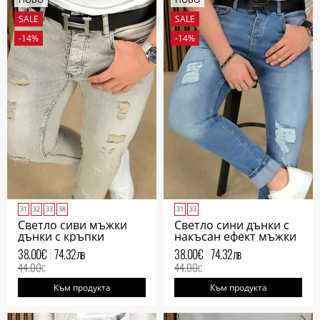
SALE
SALE
-14%
-14%
31
32
33
38
31
33
Светло сиви мъжки
Светло сини дънки с
дънки с кръпки
накъсан ефект мъжки
38.00
€
74.32
лв
38.00
€
74.32
лв
44.00
44.00
€
€
Към продукта
Към продукта