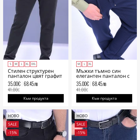
S
M
L
XL
XXL
M
L
XL
Стилен структурен
Мъжки тъмно син
панталон цвят графит
елегантен панталон с
мъжки
италиански джоб
35.00
€
68.45
лв
35.00
€
68.45
лв
41.00
41.00
€
€
Към продукта
Към продукта
НОВО
НОВО
SALE
SALE
-15%
-15%