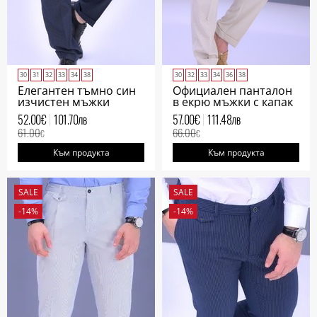
30
31
32
33
34
38
30
32
33
34
36
38
Елегантен тъмно син
Официален панталон
изчистен мъжки
в екрю мъжки с капак
панталон
на задния джоб
52.00
€
101.70
лв
57.00
€
111.48
лв
61.00
66.00
€
€
Към продукта
Към продукта
SALE
SALE
-14%
-14%