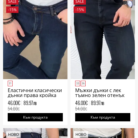
SALE
SALE
-15%
-15%
31
33
36
Еластични класически
Мъжки дънки с лек
дънки права кройка
тъмно зелен отенък
мъжки
права кройка
46.00
€
89.97
лв
46.00
€
89.97
лв
54.00
54.00
€
€
Към продукта
Към продукта
НОВО
НОВО