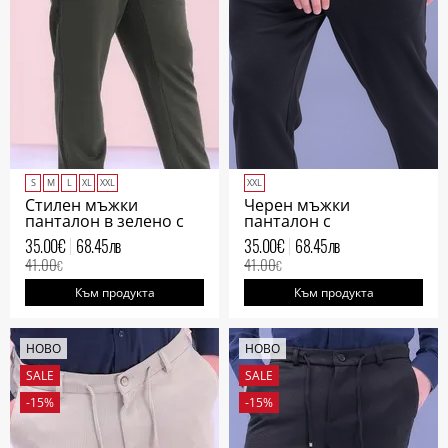
S
M
L
XL
XXL
XXL
Стилен мъжки
Черен мъжки
панталон в зелено с
панталон с
италиански джоб
италиански джоб
35.00
€
68.45
лв
35.00
€
68.45
лв
41.00
41.00
€
€
Към продукта
Към продукта
НОВО
НОВО
SALE
SALE
-15%
-15%