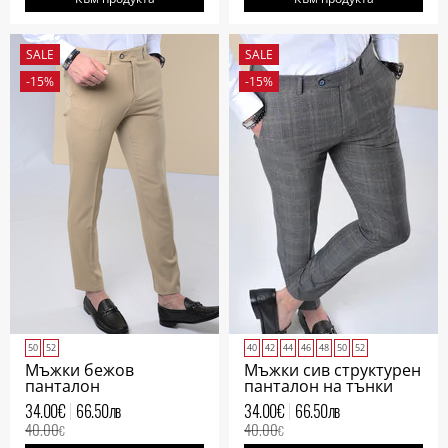
SALE
SALE
-15%
-15%
50
52
40
42
44
46
48
50
52
Мъжки бежов
Мъжки сив структурен
панталон
панталон на тънки
сини линии
34.00
€
66.50
лв
34.00
€
66.50
лв
40.00
40.00
€
€