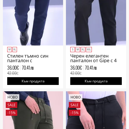
M
XL
S
M
XL
XXL
Стилен тъмно син
Черен елегантен
панталон с
панталон от Gipe с 4
италиански джоб от
джоба
36.00
€
70.41
лв
36.00
€
70.41
лв
Gipe
42.00
42.00
€
€
Към продукта
Към продукта
НОВО
НОВО
SALE
SALE
-15%
-15%