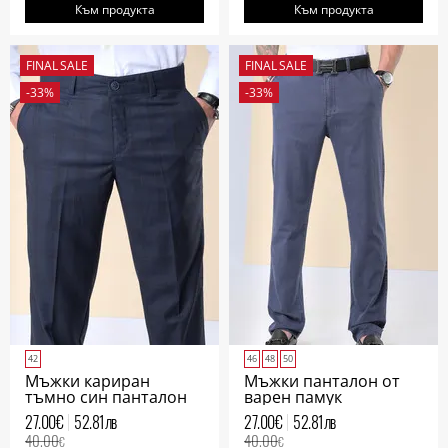
Към продукта
Към продукта
FINAL SALE
FINAL SALE
-33%
-33%
42
46
48
50
Мъжки кариран
Мъжки панталон от
тъмно син панталон
варен памук
27.00
€
52.81
лв
27.00
€
52.81
лв
40.00
40.00
€
€