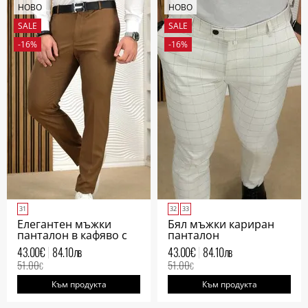
НОВО
НОВО
SALE
SALE
-16%
-16%
31
32
33
Елегантен мъжки
Бял мъжки кариран
панталон в кафяво с
панталон
италиански джоб
43.00
€
84.10
лв
43.00
€
84.10
лв
51.00
51.00
€
€
Към продукта
Към продукта