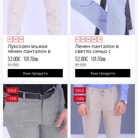
42
46
48
42
44
46
48
54
Луксозен мъжки
Ленен панталон в
ленен панталон в
светло синьо с
екрю
италиански джоб
52.00
€
101.70
лв
52.00
€
101.70
лв
мъжки
61.00
61.00
€
€
Към продукта
Към продукта
SALE
SALE
-15%
-14%