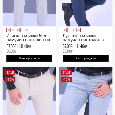
30
31
32
34
38
30
31
33
36
Изискан мъжки бял
Луксозен мъжки
памучен панталон на
памучен панталон в
синьо райе
тъмно синьо на райе
57.00
€
111.48
лв
57.00
€
111.48
лв
66.00
66.00
€
€
Към продукта
Към продукта
SALE
SALE
-15%
-15%