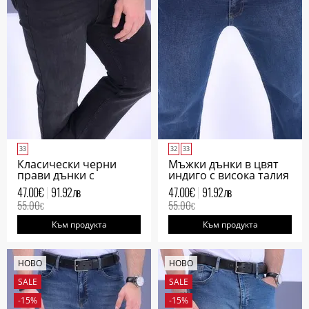
33
32
33
Класически черни
Мъжки дънки в цвят
прави дънки с
индиго с висока талия
протрит ефект
класическа кройка
47.00
€
91.92
лв
47.00
€
91.92
лв
55.00
55.00
€
€
Към продукта
Към продукта
НОВО
НОВО
SALE
SALE
-15%
-15%