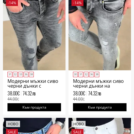
-14%
-14%
31
32
33
36
38
30
31
32
36
38
Модерни мъжки сиво
Модерни мъжки сиво
черни дънки с
черни дънки на
избеляващ ефект
кръпки
38.00
€
74.32
лв
38.00
€
74.32
лв
44.00
44.00
€
€
Към продукта
Към продукта
НОВО
НОВО
SALE
SALE