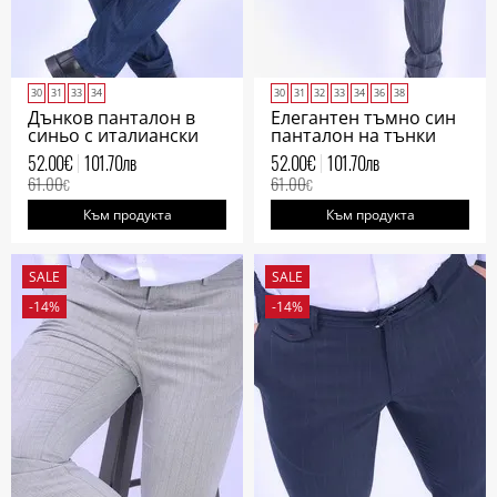
30
31
33
34
30
31
32
33
34
36
38
Дънков панталон в
Елегантен тъмно син
синьо с италиански
панталон на тънки
джоб
пунктири
52.00
€
101.70
лв
52.00
€
101.70
лв
61.00
61.00
€
€
Към продукта
Към продукта
SALE
SALE
-14%
-14%