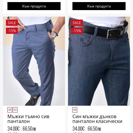
Към продукта
Към продукта
SALE
SALE
-15%
-15%
48
50
48
Мъжки тъмно сив
Син мъжки дънков
панталон
панталон класически
джоб
34.00
€
66.50
лв
34.00
€
66.50
лв