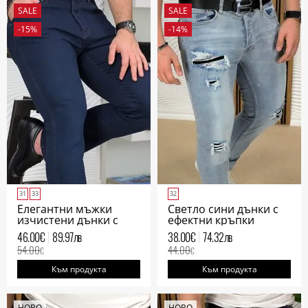
SALE
SALE
-15%
-14%
31
33
32
Елегантни мъжки
Светло сини дънки с
изчистени дънки с
ефектни кръпки
права кройка
мъжки
46.00
€
89.97
лв
38.00
€
74.32
лв
54.00
44.00
€
€
Към продукта
Към продукта
НОВО
НОВО