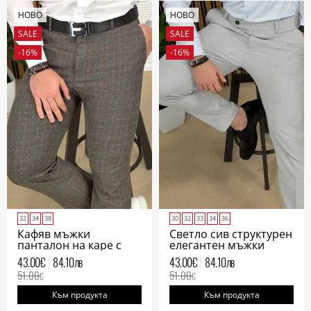
НОВО
НОВО
SALE
SALE
-16%
-16%
32
34
38
30
32
33
34
36
Кафяв мъжки
Светло сив структурен
панталон на каре с
елегантен мъжки
италиански джоб
панталон
43.00
€
84.10
лв
43.00
€
84.10
лв
51.00
51.00
€
€
Към продукта
Към продукта