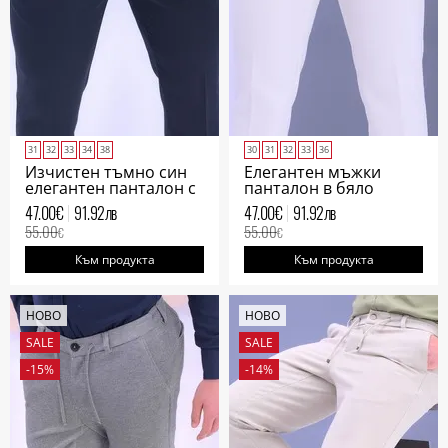
31
32
33
34
38
30
31
32
33
36
Изчистен тъмно син
Елегантен мъжки
елегантен панталон с
панталон в бяло
италиански джоб
47.00
€
91.92
лв
47.00
€
91.92
лв
55.00
55.00
€
€
Към продукта
Към продукта
НОВО
НОВО
SALE
SALE
-15%
-14%