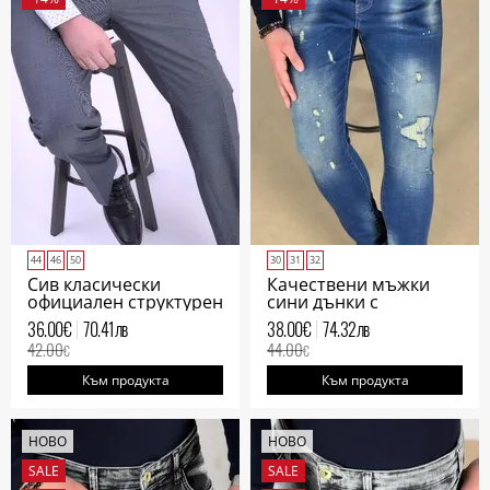
44
46
50
30
31
32
Сив класически
Качествени мъжки
официален структурен
сини дънки с
панталон мъжки
напръскан ефект
36.00
€
70.41
лв
38.00
€
74.32
лв
42.00
44.00
€
€
Към продукта
Към продукта
НОВО
НОВО
SALE
SALE