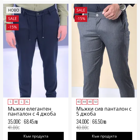
НОВО
SALE
SALE
-15%
-15%
S
M
L
XL
40
44
48
50
Мъжки елегантен
Мъжки сив панталон с
панталон с 4 джоба
5 джоба
цвят индиго
35.00
€
68.45
лв
34.00
€
66.50
лв
41.00
40.00
€
€
Към продукта
Към продукта