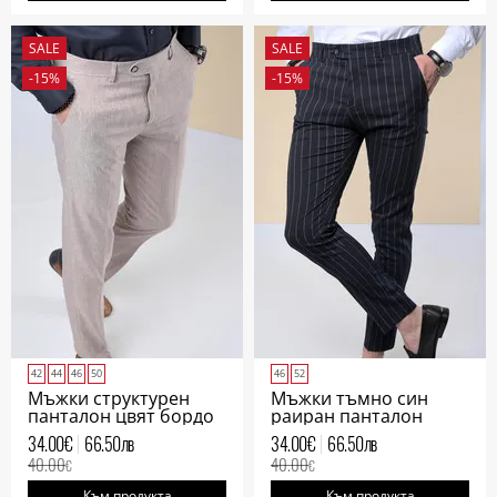
SALE
SALE
-15%
-15%
42
44
46
50
46
52
Мъжки структурен
Мъжки тъмно син
панталон цвят бордо
раиран панталон
34.00
€
66.50
лв
34.00
€
66.50
лв
40.00
40.00
€
€
Към продукта
Към продукта