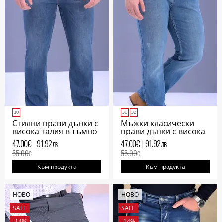
30
30
32
Стилни прави дънки с
Мъжки класически
висока талия в тъмно
прави дънки с висока
синьо
талия в синьо
47.00
€
91.92
лв
47.00
€
91.92
лв
55.00
55.00
€
€
Към продукта
Към продукта
НОВО
НОВО
SALE
SALE
-14%
-14%