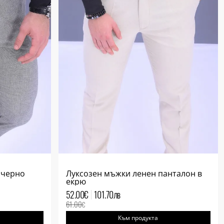
 черно
Луксозен мъжки ленен панталон в
екрю
52.00
€
101.70
лв
61.00
€
Към продукта