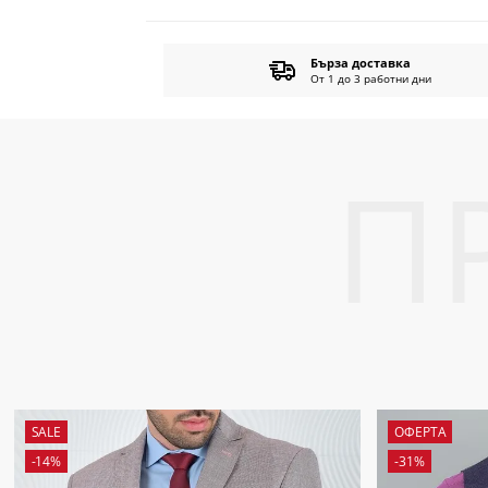
ен продукт
Бърза доставка
ество
От 1 до 3 работни дни
SALE
ОФЕРТА
-14%
-31%