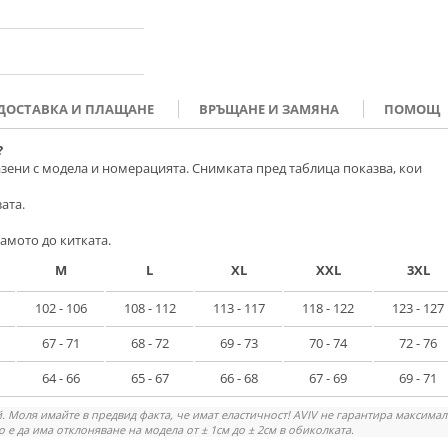
ДОСТАВКА И ПЛАЩАНЕ
ВРЪЩАНЕ И ЗАМЯНА
ПОМОЩ
?
зени с модела и номерацията. Снимката пред таблица показва, кои
ата.
амото до китката.
M
L
XL
XXL
3XL
102 - 106
108 - 112
113 - 117
118 - 122
123 - 127
67 - 71
68 - 72
69 - 73
70 - 74
72 - 76
64 - 66
65 - 67
66 - 68
67 - 69
69 - 71
. Моля имайте в предвид факта, че имат еластичност! AVIV не гарантира максима
 е да има отклоняване на модела от ± 1см до ± 2см в обиколката.