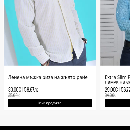
Ленена мъжка риза на жълто райе
Extra Slim 
памук на 
30.00
€
58.67
лв
29.00
€
56.7
35.00
34.00
€
€
Към продукта