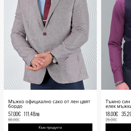
Мъжко официално сако от лен цвят
Тъмно син
бордо
елек мъжк
57.00
€
111.48
лв
18.00
€
35.2
66.00
26.00
€
€
Към продукта