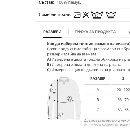
Състав:
100% памук,
Символи пране:
РАЗМЕРИ
ГРИЖА ЗА ПРОДУКТА
Как да изберем точния размер на ризата
Всеки продукт има таблица с размери съобра
размери трябва да вземете.
A)
Измерена е цялата гръдна обиколка на риз
B)
Измерена е цялата дължина на ризата.
C)
Измерена е цялата дължина на ръкава от р
РАЗМЕР
S
A
96 - 100
B
66 - 70
C
63 - 65
Дрехите са измерени в покой
точност на модела. Възможно