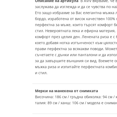
Описание на артикула
В AVIV вярваме, че 
заслужава да изглежда и да се чувства по н
Ето защо избрахме за Вас елегантна мъжка 
бордо, изработена от висок качествен 100% 
перфектна за мъже, които търсят комфорт б
стил. Невероятната лека и ефирна материя,
комфорт през целия ден. Ленената риза е с 
което добавя нотка изтънченост към цялост
прави перфектна за всякакви поводи. Может
съчетаете с дънки или панталони и да изпо
за да завършите външния си вид. Вземете о
мъжка риза и изпитайте перфектната комби
и стил.
Мерки на манекена от снимката
Височина: 186 см / гръдна обиколка: 94 см / 
талия: 89 см / ханш: 106 см / модела е снима