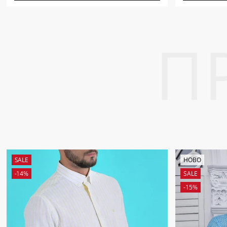
SALE
НОВО
-14%
SALE
-15%