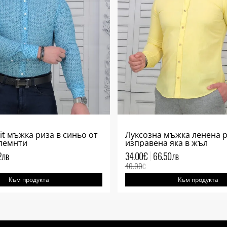
Fit мъжка риза в синьо от
Луксозна мъжка ленена р
елемнти
изправена яка в жъл
2
лв
34.00
€
66.50
лв
40.00
€
Към продукта
Към продукта