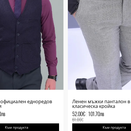
 официален едноредов
Ленен мъжки панталон в
и
класическа кройка
0
лв
52.00
€
101.70
лв
61.00
€
Към продукта
Към продукта