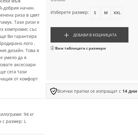
всеки мъж
ай-добрия начин.
Изберете размер:
S
M
XXL
ленена риза в цвят
памук. Тази ризи е
ез компромис със
ДОБАВИ В КОШНИЦАТА
 ще Ви гарантира
бродирано лого ,
Виж таблицата с размери
ния дизайн. Това я
е умело да я
лзвате аксесоари
ще сега тази
нация от комфорт
Всички пратки се изпращат с
14 дни
килограми: 94 кг
н с размер: L