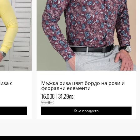
иза с
Мъжка риза цвят бордо на рози и
флорални елементи
16.00
€
31.29
лв
25.00
€
Към продукта