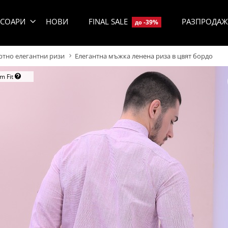
ЕСОАРИ
НОВИ
FINAL SALE
РАЗПРОДАЖ
-39%
до
тно елегантни ризи
Елегантна мъжка ленена риза в цвят бордо
im Fit