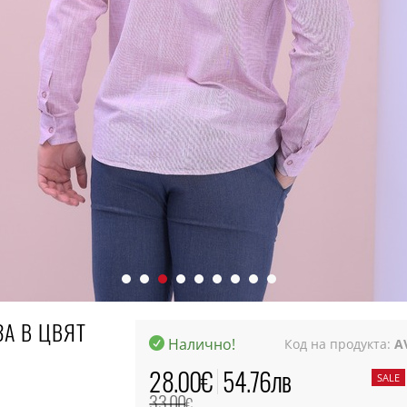
ЗА В ЦВЯТ
Налично!
Код на продукта:
A
28.00
€
54.76
лв
SALE
33.00
€