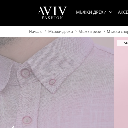
МЪЖКИ ДРЕХИ
АКС
Начало
Мъжки дрехи
Мъжки ризи
Мъжки спор
Sl