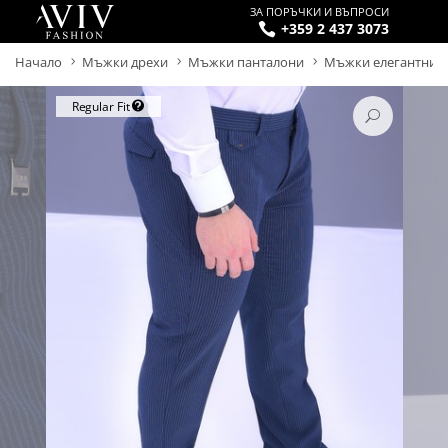
ЗА ПОРЪЧКИ И ВЪПРОСИ
+359 2 437 3073
Начало
Мъжки дрехи
Мъжки панталони
Мъжки елегантни 
FINAL
РАЗПРОДАЖБА
ОФЕРТИ
Regular Fit
SALE
-39%
до