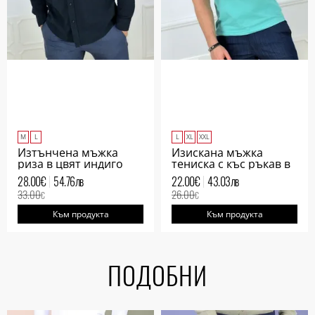
M
L
L
XL
XXL
Изтънчена мъжка
Изискана мъжка
риза в цвят индиго
тениска с къс ръкав в
лен
цвят минт
28.00
€
54.76
лв
22.00
€
43.03
лв
33.00
26.00
€
€
Към продукта
Към продукта
ПОДОБНИ