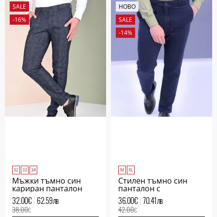
SALE
НОВО
-16%
SALE
-14%
32
33
34
M
XL
Мъжки тъмно син
Стилен тъмно син
кариран панталон
панталон с
италиански джоб от
32.00
€
62.59
лв
36.00
€
70.41
лв
Gipe
38.00
42.00
€
€