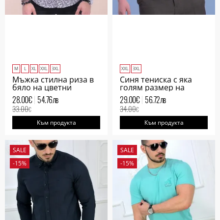
M
L
XL
XXL
3XL
XXL
3XL
Мъжка стилна риза в
Синя тениска с яка
бяло на цветни
голям размер на
шестограми
птици
28.00
€
54.76
лв
29.00
€
56.72
лв
33.00
34.00
€
€
Към продукта
Към продукта
SALE
SALE
-15%
-15%