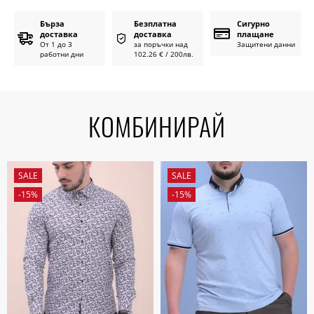
Бърза
Безплатна
Сигурно
доставка
доставка
плащане
От 1 до 3
за поръчки над
Защитени данни
работни дни
102.26 € / 200лв.
КОМБИНИРАЙ
SALE
SALE
-15%
-15%