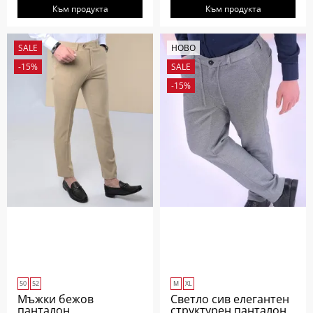
Към продукта
Към продукта
SALE
НОВО
-15%
SALE
-15%
50
52
M
XL
Мъжки бежов
Светло сив елегантен
панталон
структурен панталон